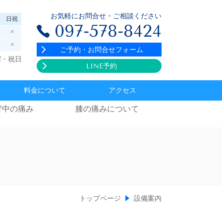
お気軽にお問合せ・ご相談ください
日祝
097-578-8424
×
×
ご予約・お問合せフォーム
曜・祝日
LINE予約
料金について
アクセス
背中の痛み
膝の痛みについて
トップページ
設備案内