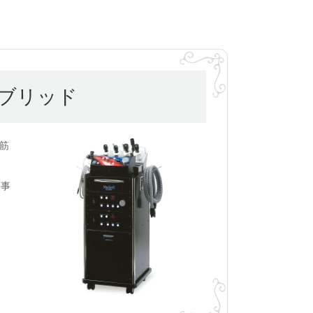
ブリッド
筋
う事