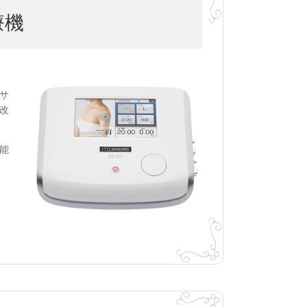
療機
ッサ
改
能