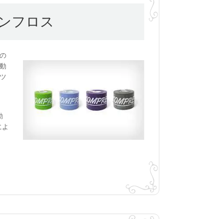
ンフロス
の
動
ツ
動
によ