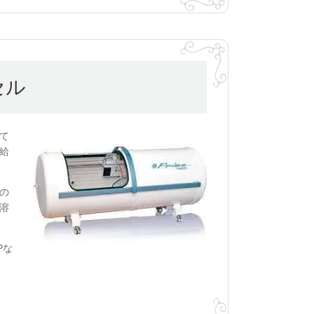
セル
て
給
の
溶
Pな