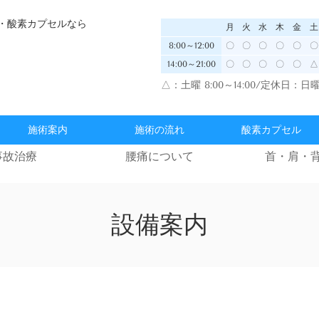
・酸素カプセルなら
月
火
水
木
金
土
8:00～12:00
〇
〇
〇
〇
〇
〇
14:00～21:00
〇
〇
〇
〇
〇
△
△：
土曜 8:00～14:00/
定休日：日
施術案内
施術の流れ
酸素カプセル
事故治療
腰痛について
首・肩・
設備案内